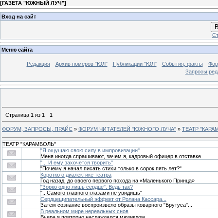
[
ГАЗЕТА "ЮЖНЫЙ ЛУЧ"
]
Вход на сайт
В
Ст
Меню сайта
Редакция
Архив номеров "ЮЛ"
Публикации "ЮЛ"
События, факты
Фор
Запросы ред
Страница
1
из
1
1
ФОРУМ, ЗАПРОСЫ, ПРАЙС
»
ФОРУМ ЧИТАТЕЛЕЙ "ЮЖНОГО ЛУЧА"
»
ТЕАТР "КАРА
ТЕАТР "КАРАМБОЛЬ"
"Я ощущаю свою силу в импровизации"
Меня иногда спрашивают, зачем я, кадровый офицер в отставке
"... И ему захочется творить"
"Почему я начал писать стихи только в сорок пять лет?"
Коротко о диалектике театра
Год назад, до своего первого похода на «Маленького Принца»
"Зорко одно лишь сердце". Ведь так?
"...Самого главного глазами не увидишь"
Сердцещипательный эффект от Ролана Кассара...
Затем сознание воспроизвело образы коварного "Брутуса"...
В реальном мире нереальных снов
Вчера я повторно наслаждался мюзиклом...