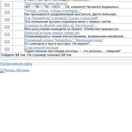
"Касторкой его надо лечить!"
«БУ — РА — ТИ —НО!» ... Ой, извините! Нечаянно вырвалось...
"Чубчик, чубчик, чубчик кучерявый..."
Как признавался средневековый мыслитель Данте Алигьери...
Ода "Карамболю" и великой "Сказке странствий"
Эта гениальная музыка очаровала меня с первых тактов...
Оговорка по Фрейду, или Шёл на "НесНосную"...
Моя рука упрямо выводила на бумаге: «Небесная принцесса»...
Небесной музыки земное торжество
Ознакомившисьс моими впечатлениями, вызванными мюзиклом...
Пленивший сердце "Карамболь": "Маленький принц"
От спектакля я был в восторге. Не верите?
О настоящей роскоши
"Единственная настоящая роскошь — это роскошь ... общения"
Найдено
13
тем. На странице показано
13
тем.
Полная версия сайта