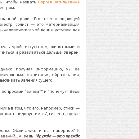
бы, чтобы назвать
Сергея Васильевича
естром.
лавной роли. Его всепоглощающей
ркестр, солист — это материализация
ень человеческого общения, уступающая
культурой, искусством, животными и
учиться и развиваться дальше. Уверен,
днако, получая информацию, мы её
идуальных: воспитания, образования,
мысливать явления сущего.
 вопросами "зачем?" и "почему?" Ведь
ника в том, что его, например, стихи —
укавить недопустимо. Да и лесть, вроде
стях. Обжигались и вы, наверное? К
ваний... А, ведь,
"дружба — это прежде