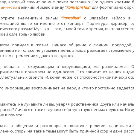
вр, который звучит во мне почти постоянно. Его одного хватило 
манинова
великим. Я имею в виду
"Концерт №2"
для фортепиано с орк
мотрите знаменитый фильм
"Рапсодия"
с Элизабет Тейлор в г
минацией является именно этот концерт. Партитура, дирижёр, о
ического разума! Музыка — это, с моей точки зрения, высшая степ
воей силе только любви.
ногое повидал в жизни. Однако общение с людьми, природой, 
ениями не только не утомляет меня, а лишь разжигает стремление 
в этом стремлении я далеко не одинок.
к, общаясь с окружающим и окружающими, мы развиваемся. О
ринимаем и понимаем не одинаково. Это зависит от наших индив
ллектуальных свойств. И, конечно же, от способности критически ос
то информацию воспринимает на веру, а кто-то постоянно задаётся
майтесь, не лукавите ли вы, уверяя родственника, друга или началь
расны? Лично я в таких случаях себя чувствую весьма неуютно. Но л
 не в почёте?
ваты в общении и разговоры о политике, религии, национально
лению, споры на такие темы могут быть причиной ссор и даже расста