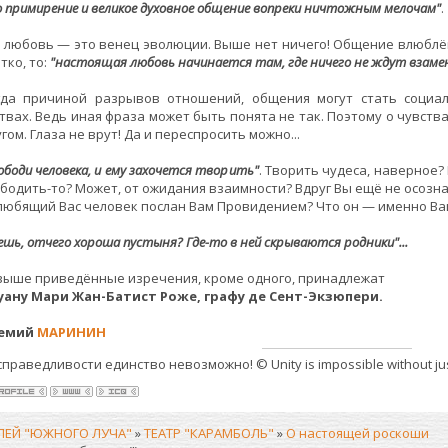
о примирение и великое духовное общение вопреки ничтожным мелочам"
.
а любовь — это венец эволюции. Выше нет ничего! Общение влюб
тко, то:
"настоящая любовь начинается там, где ничего не ждут взамен
гда причиной разрывов отношений, общения могут стать социал
твах. Ведь иная фраза может быть понята не так. Поэтому о чувства
угом. Глаза не врут! Да и переспросить можно...
ободи человека, и ему захочется творить"
. Творить чудеса, наверное?
бодить-то? Может, от ожидания взаимности? Вдруг Вы ещё не осозна
любящий Вас человек послан Вам Провидением? Что он — именно Ваш
ешь, отчего хороша пустыня? Где-то в ней скрываются родники"...
выше приведённые изречения, кроме одного, принадлежат
уану Мари Жан-Батист Роже, графу де Сент-Экзюпери.
емий
МАРИНИН
справедливости единство невозможно! © Unity is impossible without jus
ЛЕЙ "ЮЖНОГО ЛУЧА"
»
ТЕАТР "КАРАМБОЛЬ"
»
О настоящей роскоши