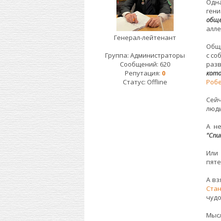
Одн
ген
обще
алле
Генерал-лейтенант
Обще
Группа: Администраторы
с со
Сообщений:
620
раз
Репутация:
0
кото
Статус:
Offline
Роб
Сейч
людь
А н
"Спи
Или
пяте
А вз
Ста
чудо
Мысл