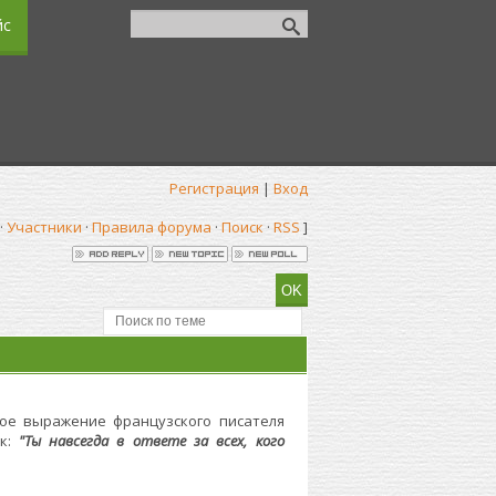
йс
Регистрация
|
Вход
·
Участники
·
Правила форума
·
Поиск
·
RSS
]
ое выражение французского писателя
ак:
"Ты навсегда в ответе за всех, кого