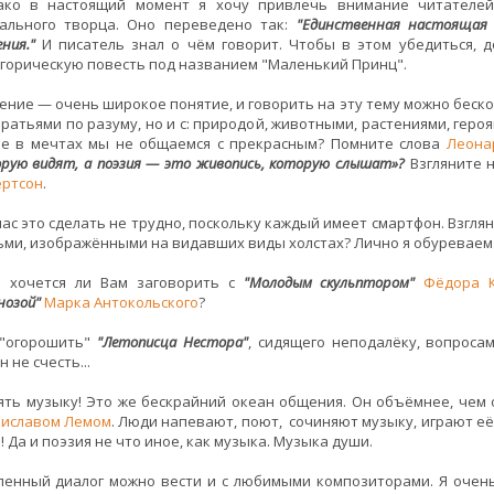
ако в настоящий момент я хочу привлечь внимание читателе
иального творца. Оно переведено так:
"Единственная настоящая 
ния."
И писатель знал о чём говорит. Чтобы в этом убедиться, 
горическую повесть под названием "Маленький Принц".
ние — очень широкое понятие, и говорить на эту тему можно беско
братьями по разуму, но и с: природой, животными, растениями, героя
ве в мечтах мы не общаемся с прекрасным? Помните слова
Леона
рую видят, а поэзия — это живопись, которую слышат»?
Взгляните н
ертсон
.
ас это сделать не трудно, поскольку каждый имеет смартфон. Взглян
ми, изображёнными на видавших виды холстах? Лично я обуреваем
е хочется ли Вам заговорить с
"Молодым скульптором"
Фёдора К
нозой"
Марка Антокольского
?
 "огорошить"
"Летописца Нестора"
, сидящего неподалёку, вопроса
н не счесть...
ять музыку! Это же бескрайний океан общения. Он объёмнее, чем
ниславом Лемом
. Люди напевают, поют, сочиняют музыку, играют её 
! Да и поэзия не что иное, как музыка. Музыка души.
енный диалог можно вести и с любимыми композиторами. Я очень