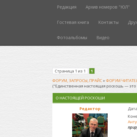
Редакция
Архив номеров "ЮЛ"
Гостевая книга
Контакты
Дру
Фотоальбомы
Видео
Страница
1
из
1
1
ФОРУМ, ЗАПРОСЫ, ПРАЙС
»
ФОРУМ ЧИТАТЕ
("Единственная настоящая роскошь — это р
О НАСТОЯЩЕЙ РОСКОШИ
Редактор
Дата
Кон
Ант
прир