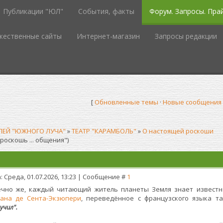
Публикации "ЮЛ"
События, факты
Форум. Запросы. Пра
жественные сайты
Интернет-магазин
Запросы редакции
[
Обновленные темы
·
Новые сообщения
ЛЕЙ "ЮЖНОГО ЛУЧА"
»
ТЕАТР "КАРАМБОЛЬ"
»
О настоящей роскоши
оскошь ... общения")
: Среда, 01.07.2026, 13:23 | Сообщение #
1
ечно же, каждый читающий житель планеты Земля знает известн
уана де Сента-Экзюпери
, переведённое с французского языка т
учил".