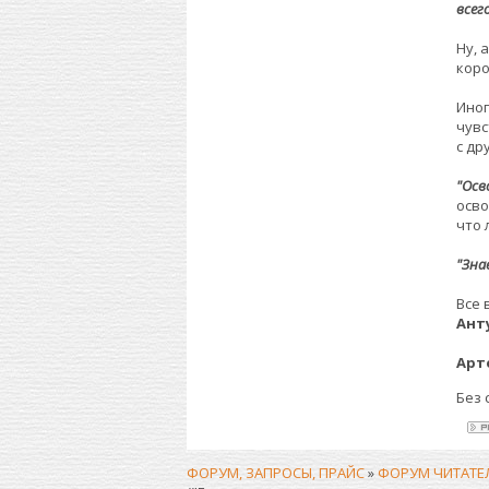
всег
Ну, 
коро
Ино
чувс
с др
"Осв
осво
что 
"Зна
Все 
Ант
Арт
Без 
ФОРУМ, ЗАПРОСЫ, ПРАЙС
»
ФОРУМ ЧИТАТЕ