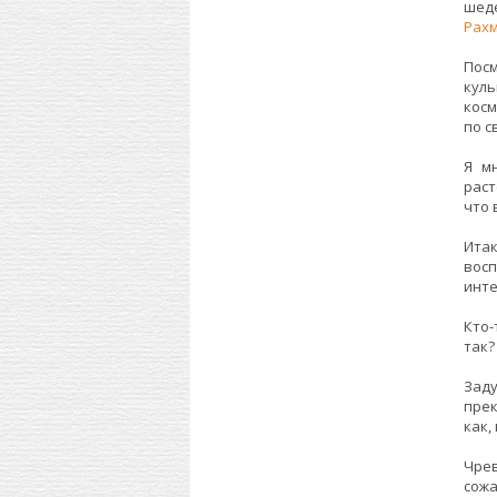
шеде
Рах
Пос
куль
косм
по с
Я м
раст
что 
Ита
восп
инте
Кто-
так?
Заду
прек
как,
Чре
сожа