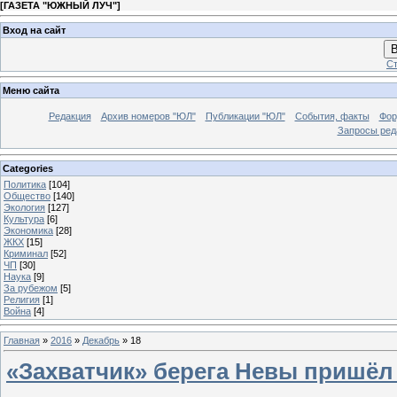
[
ГАЗЕТА "ЮЖНЫЙ ЛУЧ"
]
Вход на сайт
В
Ст
Меню сайта
Редакция
Архив номеров "ЮЛ"
Публикации "ЮЛ"
События, факты
Фор
Запросы ред
Categories
Политика
[104]
Общество
[140]
Экология
[127]
Культура
[6]
Экономика
[28]
ЖКХ
[15]
Криминал
[52]
ЧП
[30]
Наука
[9]
За рубежом
[5]
Религия
[1]
Война
[4]
Главная
»
2016
»
Декабрь
»
18
«Захватчик» берега Невы пришёл