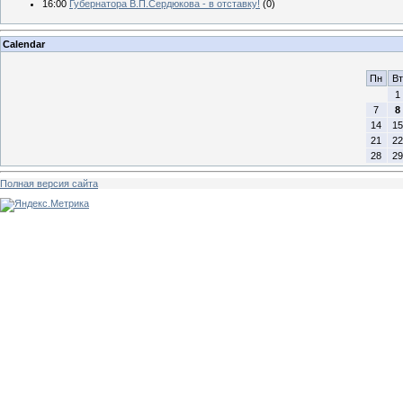
16:00
Губернатора В.П.Сердюкова - в отставку!
(0)
Calendar
Пн
Вт
1
7
8
14
15
21
22
28
29
Полная версия сайта