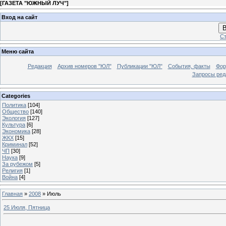
[
ГАЗЕТА "ЮЖНЫЙ ЛУЧ"
]
Вход на сайт
В
Ст
Меню сайта
Редакция
Архив номеров "ЮЛ"
Публикации "ЮЛ"
События, факты
Фор
Запросы ред
Categories
Политика
[104]
Общество
[140]
Экология
[127]
Культура
[6]
Экономика
[28]
ЖКХ
[15]
Криминал
[52]
ЧП
[30]
Наука
[9]
За рубежом
[5]
Религия
[1]
Война
[4]
Главная
»
2008
»
Июль
25 Июля, Пятница