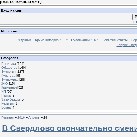
[
ГАЗЕТА "ЮЖНЫЙ ЛУЧ"
]
Вход на сайт
В
Ст
Меню сайта
Редакция
Архив номеров "ЮЛ"
Публикации "ЮЛ"
События, факты
Фор
Запросы ред
Categories
Политика
[104]
Общество
[140]
Экология
[127]
Культура
[6]
Экономика
[28]
ЖКХ
[15]
Криминал
[52]
ЧП
[30]
Наука
[9]
За рубежом
[5]
Религия
[1]
Война
[4]
Главная
»
2016
»
Апрель
»
28
В Свердлово окончательно смен