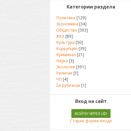
Категории раздела
Политика
[129]
Экономика
[34]
Общество
[393]
ЖКХ
[89]
Культура
[50]
Коррупция
[39]
Криминал
[21]
Наука
[3]
Экология
[391]
Религия
[5]
ЧП
[4]
За рубежом
[1]
Вход на сайт
ВОЙТИ ЧЕРЕЗ UID
Старая форма входа