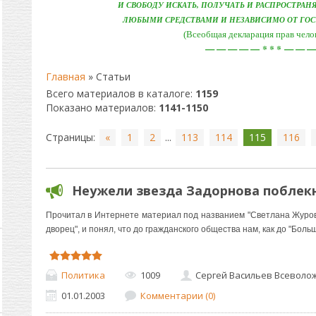
И СВОБОДУ ИСКАТЬ, ПОЛУЧАТЬ И РАСПРОСТРА
ЛЮБЫМИ СРЕДСТВАМИ И НЕЗАВИСИМО ОТ ГО
(Всеобщая декларация прав челове
—
— — —
—
* * *
—
— —
Главная
»
Статьи
Всего материалов в каталоге
:
1159
Показано материалов
:
1141-1150
Страницы
:
«
1
2
...
113
114
115
116
Неужели звезда Задорнова поблек
Прочитал в Интернете материал под названием "Светлана Журов
дворец", и понял, что до гражданского общества нам, как до "Боль
Политика
1009
Сергей Васильев Всеволо
01.01.2003
Комментарии (0)