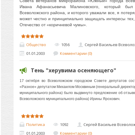
Совета ветеранов микрорайона «Южный» города Всево
Ивана Афанасьевича Малиновского, который был
Всеволожского района, и которого уважали все, я потеря
может честно и принципиально защищать интересы тех,
Отечество от «коричневой чумы».
Общество
1056
Сергей Васильев Всеволо
01.01.2003
Комментарии (0)
Тень "херувима осеняющего"
17 октября во Всеволожском городском Совете депутатов сос
«Разное» депутатом Михаилом Москвиным (генеральный директор
муниципального района) было выдвинуто предложение об отзыве
Всеволожского муниципального района) Ирины Ярохович.
Политика
1092
Сергей Васильев Всеволо
01.01.2003
Комментарии (0)