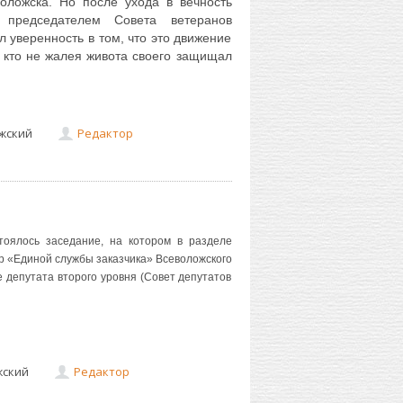
ложска. Но после ухода в вечность
 председателем Совета ветеранов
л уверенность в том, что это движение
 кто не жалея живота своего защищал
жский
Редактор
тоялось заседание, на котором в разделе
 «Единой службы заказчика» Всеволожского
 депутата второго уровня (Совет депутатов
жский
Редактор