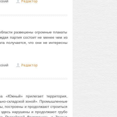
жский
Редактор
области развешены огромные плакаты
дая партия состоит не менее чем из
ката получается, что они не интересны
жский
Редактор
на «Южный» прилегает территория,
ьно-складской зоной». Промышленные
ы, построены и продолжают строиться
о здесь нарушены и продолжают грубо