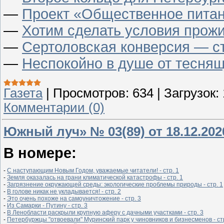
—
Проект «Общественное питан
—
Хотим сделать условия прож
—
Сертоловская конверсия — ст
—
Неспокойно в душе от теснящ
Газета
|
Просмотров:
634
|
Загрузок:
Комментарии (0)
Южный луч» № 03(89) от 18.12.202
В номере:
- 
С наступающим Новым Годом, уважаемые читатели! - стр. 1
- 
Земля оказалась на грани климатической катастрофы - стр. 1
- 
Загрязнение окружающей среды: экологические проблемы природы - стр. 1
- 
В голове никак не укладывается! - стр. 2
- 
Это очень похоже на самоуничтожение - стр. 3
- 
Из Самарки - Путину - стр. 3
- 
В Ленобласти раскрыли крупную аферу с дачными участками - стр. 3
- 
Петербуржцы "отвоевали" Муринский парк у чиновников и бизнесменов - стр