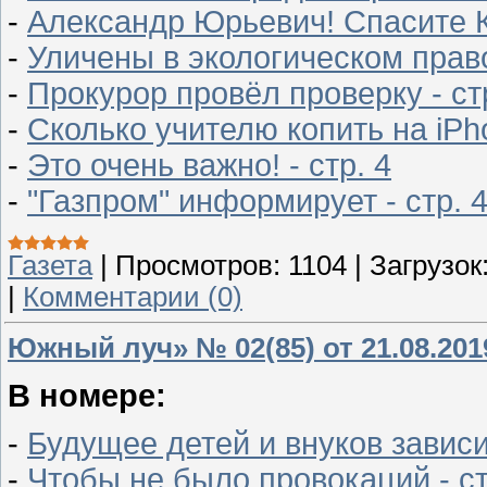
-
Александр Юрьевич! Спасите К
-
Уличены в экологическом право
-
Прокурор провёл проверку - ст
-
Сколько учителю копить на iPho
-
Это очень важно! - стр. 4
-
"Газпром" информирует - стр. 
Газета
|
Просмотров:
1104
|
Загрузок
|
Комментарии (0)
Южный луч» № 02(85) от 21.08.201
В номере:
-
Будущее детей и внуков зависи
-
Чтобы не было провокаций - ст