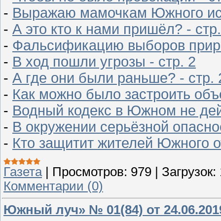
-
Выражаю мамочкам Южного иск
-
А это кто к нами пришёл? - стр.
-
Фальсификацию выборов прирав
-
В ход пошли угрозы - стр. 2
-
А где они были раньше? - стр. 
-
Как можно было застроить объ
-
Водный кодекс в Южном не дейс
-
В окружении серьёзной опаснос
-
Кто защитит жителей Южного от
Газета
|
Просмотров:
979
|
Загрузок:
Комментарии (0)
Южный луч» № 01(84) от 24.06.201