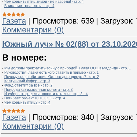
- 
Чем кормить птиц зимой - не навреди! - стр. 4
- 
Внимание - реагенты - стр. 4
Газета
|
Просмотров:
639
|
Загрузок:
Комментарии (0)
Южный луч» № 02(88) от 23.10.202
В номере:
- 
Мы должны прекратить войну с природой: Глава ООН в Мадриде - стр. 1
- 
Руководству Главка есть кого ставить в пример - стр. 1
- 
Почему среда обитания Южного деградирует? - стр. 2
- 
Колтушский буфер - стр. 3
- 
Фонд ответит за всё - стр. 2
- 
Природа как разменная монета - стр. 3
- 
И губернатор здесь в юности катался - стр. 3 - 4
- 
Погибает объект ЮНЕСКО! - стр. 4
- 
Чем кормить птиц? - стр. 4
Газета
|
Просмотров:
840
|
Загрузок:
Комментарии (0)