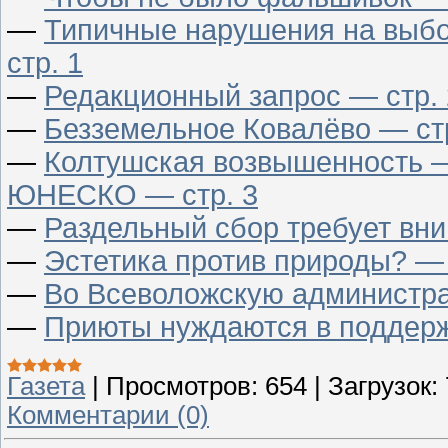
—
Типичные нарушения на выбо
стр. 1
—
Редакционный запрос — стр. 
—
Безземельное Ковалёво — стр
—
Колтушская возвышенность —
ЮНЕСКО — стр. 3
—
Раздельный сбор требует вни
—
Эстетика против природы? — 
—
Во Всеволожскую администр
—
Приюты нуждаются в поддерж
Газета
|
Просмотров:
654
|
Загрузок:
Комментарии (0)