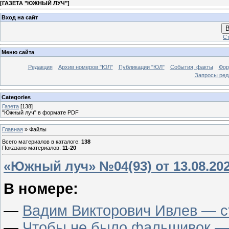
[
ГАЗЕТА "ЮЖНЫЙ ЛУЧ"
]
Вход на сайт
В
Ст
Меню сайта
Редакция
Архив номеров "ЮЛ"
Публикации "ЮЛ"
События, факты
Фор
Запросы ред
Categories
Газета
[138]
"Южный луч" в формате PDF
Главная
»
Файлы
Всего материалов в каталоге
:
138
Показано материалов
:
11-20
«Южный луч» №04(93) от 13.08.20
В номере:
—
Вадим Викторович Ивлев — ст
—
Чтобы не было фальшивок — 