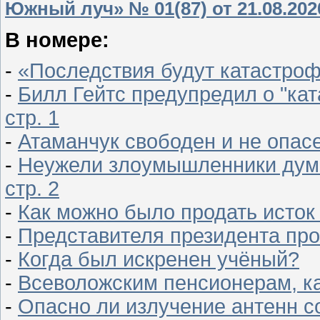
Южный луч» № 01(87) от 21.08.202
В номере:
-
«Последствия будут катастрофи
-
Билл Гейтс предупредил о "ка
стр. 1
-
Атаманчук свободен и не опасен
-
Неужели злоумышленники дума
стр. 2
-
Как можно было продать исток 
-
Представителя президента про
-
Когда был искренен учёный?
-
Всеволожским пенсионерам, как
-
Опасно ли излучение антенн со