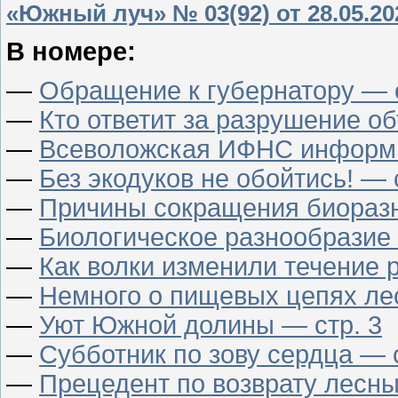
«Южный луч» № 03(92) от 28.05.20
В номере:
—
Обращение к губернатору — с
—
Кто ответит за разрушение о
—
Всеволожская ИФНС информи
—
Без экодуков не обойтись! — 
—
Причины сокращения биоразн
—
Биологическое разнообразие 
—
Как волки изменили течение р
—
Немного о пищевых цепях лес
—
Уют Южной долины — стр. 3
—
Субботник по зову сердца — с
—
Прецедент по возврату лесны