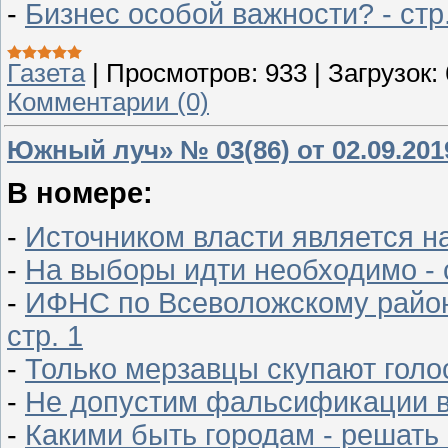
-
Бизнес особой важности? - стр.
Газета
|
Просмотров:
933
|
Загрузок:
Комментарии (0)
Южный луч» № 03(86) от 02.09.201
В номере:
-
Источником власти является на
-
На выборы идти необходимо - с
-
ИФНС по Всеволожскому район
стр. 1
-
Только мерзавцы скупают голос
-
Не допустим фальсификации вы
-
Какими быть городам - решать 