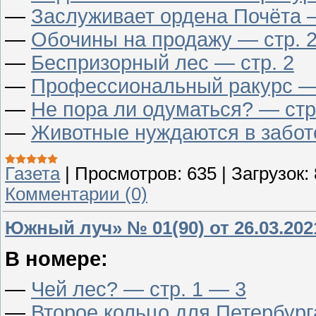
—
Заслуживает ордена Почёта —
—
Обочины на продажу — стр. 
—
Беспризорный лес — стр. 2
—
Профессиональный ракурс — 
—
Не пора ли одуматься? — стр
—
Животные нуждаются в заботе
Газета
|
Просмотров:
635
|
Загрузок:
Комментарии (0)
Южный луч» № 01(90) от 26.03.202
В номере:
—
Чей лес? — стр. 1 — 3
—
Второе кольцо для Петербург