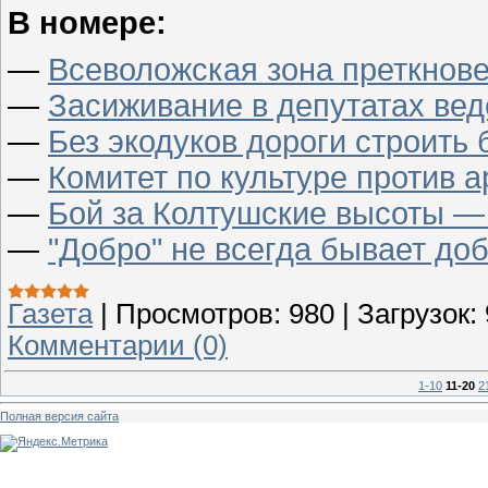
В номере:
—
Всеволожская зона преткнове
—
Засиживание в депутатах вед
—
Без экодуков дороги строить 
—
Комитет по культуре против а
—
Бой за Колтушские высоты — 
—
"Добро" не всегда бывает доб
Газета
|
Просмотров:
980
|
Загрузок:
Комментарии (0)
1-10
11-20
2
Полная версия сайта