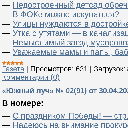
—
Недостроенный детсад обреч
—
В ФОКе можно искупаться? —
—
Улицы нуждаются в достройке
—
Утка с утятами — в канализа
—
Немыслимый заезд мусоровоз
—
Уважаемые мамы и папы, баб
Газета
|
Просмотров:
631
|
Загрузок:
Комментарии (0)
«Южный луч» № 02(91) от 30.04.20
В номере:
—
С праздником Победы! — стр.
—
Надеюсь на внимание прокур